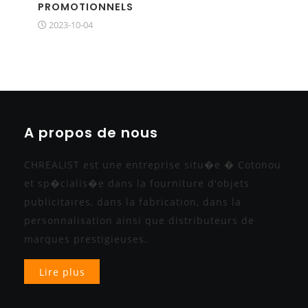
PROMOTIONNELS
2023-10-04
A propos de nous
CHREALIST est une entreprise situ�e � Cotonou
et sp�cialis�e dans la fourniture d'objets
publicitaires, dans la fabrication, dans la
personnalisation ainsi que distributeurs de
marques prestigieuses.
Lire plus